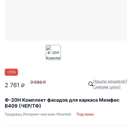
-
23
%
Нашли дешевле?
3 586
P
2 761
P
Снизим цену!
Ф-20Н Комплект фасадов для каркаса Мемфис
В409 (ЧЕР/ТФ)
Продавец
Интернет-магазин Nikameb
Под заказ