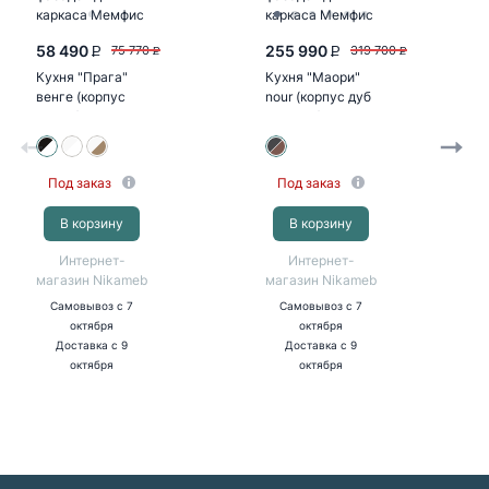
58 490
255 990
75 770
319 700
P
P
P
P
Кухня "Прага"
Кухня "Маори"
венге (корпус
nour (корпус дуб
белый)
кальяри)
Под заказ
Под заказ
В корзину
В корзину
Интернет-
Интернет-
магазин Nikameb
магазин Nikameb
Самовывоз
с 7
Самовывоз
с 7
октября
октября
Доставка
с 9
Доставка
с 9
октября
октября