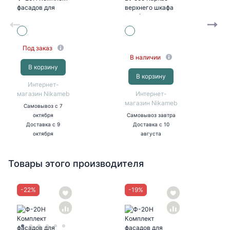
фасадов для
верхнего шкафа
каркаса Мемфис
(БЕЛ)
В409 (ЧЕР/ТФ)
Под заказ
В наличии
В корзину
В корзину
Интернет-
магазин Nikameb
Интернет-
магазин Nikameb
Самовывоз
с 7
октября
Самовывоз
завтра
Доставка
с 9
Доставка
с 10
октября
августа
Товары этого производителя
-
22
%
-
19
%