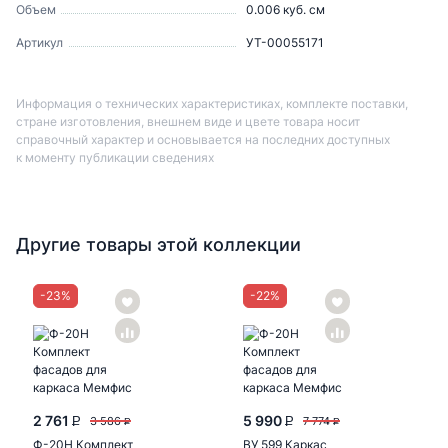
Объем
0.006
куб. см
Артикул
УТ-00055171
Информация о технических характеристиках, комплекте поставки,
стране изготовления, внешнем виде и цвете товара носит
справочный характер и основывается на последних доступных
к моменту публикации сведениях
Другие товары этой коллекции
-
23
%
-
22
%
2 761
5 990
3 586
7 774
P
P
P
P
Ф-20Н Комплект
ВУ 599 Каркас