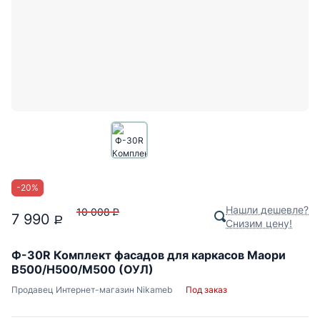
-
20
%
Нашли дешевле?
10 008
P
7 990
P
Снизим цену!
Ф-30R Комплект фасадов для каркасов Маори
В500/Н500/М500 (ОУЛ)
Продавец
Интернет-магазин Nikameb
Под заказ