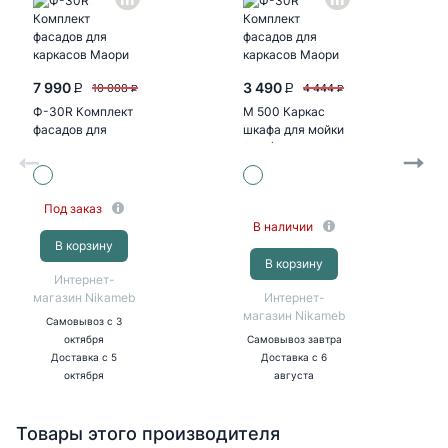
7 990
3 490
10 008
4 444
P
P
P
P
Ф-30R Комплект
М 500 Каркас
фасадов для
шкафа для мойки
каркасов Маори
(БЕЛ)
В500/Н500/
М500...
Под заказ
В наличии
В корзину
В корзину
Интернет-
магазин Nikameb
Интернет-
магазин Nikameb
Самовывоз
с 3
октября
Самовывоз
завтра
Доставка
с 5
Доставка
с 6
октября
августа
Товары этого производителя