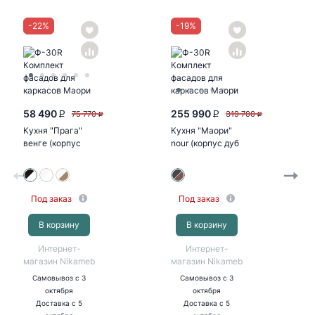
-
22
%
-
19
%
58 490
255 990
75 770
319 700
P
P
P
P
Кухня "Прага"
Кухня "Маори"
венге (корпус
nour (корпус дуб
белый)
кальяри)
Под заказ
Под заказ
В корзину
В корзину
Интернет-
Интернет-
магазин Nikameb
магазин Nikameb
Самовывоз
с 3
Самовывоз
с 3
октября
октября
Доставка
с 5
Доставка
с 5