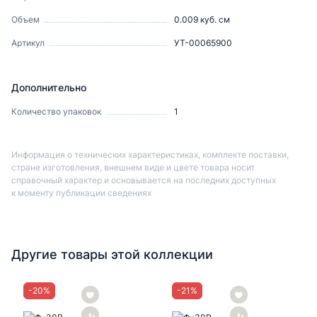
Объем
0.009
куб. см
Артикул
УТ-00065900
Дополнительно
Количество упаковок
1
Информация о технических характеристиках, комплекте поставки,
стране изготовления, внешнем виде и цвете товара носит
справочный характер и основывается на последних доступных
к моменту публикации сведениях
Другие товары этой коллекции
-
20
%
-
21
%