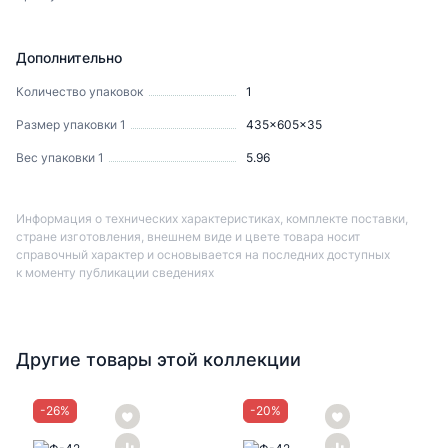
Дополнительно
Количество упаковок
1
Размер упаковки 1
435x605x35
Вес упаковки 1
5.96
Информация о технических характеристиках, комплекте поставки,
стране изготовления, внешнем виде и цвете товара носит
справочный характер и основывается на последних доступных
к моменту публикации сведениях
Другие товары этой коллекции
-
26
%
-
20
%