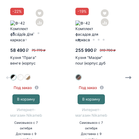
-
22
%
-
19
%
58 490
255 990
75 770
319 700
P
P
P
P
Кухня "Прага"
Кухня "Маори"
венге (корпус
nour (корпус дуб
белый)
кальяри)
Под заказ
Под заказ
В корзину
В корзину
Интернет-
Интернет-
магазин Nikameb
магазин Nikameb
Самовывоз
с 7
Самовывоз
с 7
октября
октября
Доставка
с 9
Доставка
с 9