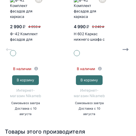
2 990
4 990
4 056
6 240
P
P
P
P
Ф-42 Комплект
Н 602 Каркас
фасадов для
нижнего шкафа с
каркаса
двумя ящиками
Валерия-М
(БЕЛ)
Н602...
В наличии
В наличии
В корзину
В корзину
Интернет-
Интернет-
магазин Nikameb
магазин Nikameb
Самовывоз
завтра
Самовывоз
завтра
Доставка
с 10
Доставка
с 10
августа
августа
Товары этого производителя