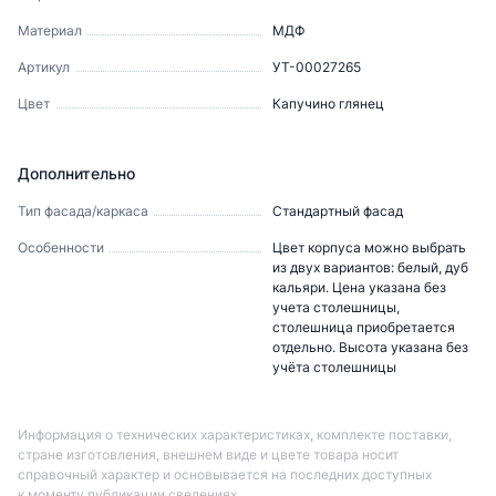
Материал
МДФ
Артикул
УТ-00027265
Цвет
Капучино глянец
Дополнительно
Тип фасада/каркаса
Стандартный фасад
Особенности
Цвет корпуса можно выбрать
из двух вариантов: белый, дуб
кальяри. Цена указана без
учета столешницы,
столешница приобретается
отдельно. Высота указана без
учёта столешницы
Информация о технических характеристиках, комплекте поставки,
стране изготовления, внешнем виде и цвете товара носит
справочный характер и основывается на последних доступных
к моменту публикации сведениях