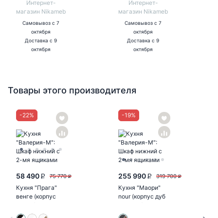
Интернет-
Интернет-
магазин Nikameb
магазин Nikameb
Самовывоз
с 7
Самовывоз
с 7
октября
октября
Доставка
с 9
Доставка
с 9
октября
октября
Товары этого производителя
-
22
%
-
19
%
58 490
255 990
75 770
319 700
P
P
P
P
Кухня "Прага"
Кухня "Маори"
венге (корпус
nour (корпус дуб
белый)
кальяри)