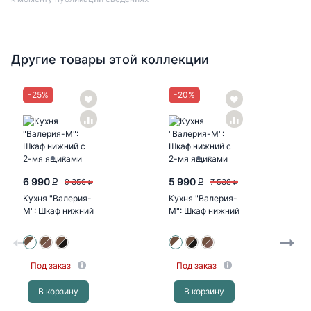
Другие товары этой коллекции
-
25
%
-
20
%
6 990
5 990
9 356
7 538
P
P
P
P
Кухня "Валерия-
Кухня "Валерия-
М": Шкаф нижний
М": Шкаф нижний
800, ШН 800
600, ШН 600
(Капучино...
(Капучино...
Под заказ
Под заказ
В корзину
В корзину