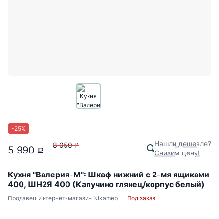
-
25
%
Нашли дешевле?
8 050
P
5 990
P
Снизим цену!
Кухня "Валерия-М": Шкаф нижний с 2-мя ящиками
400, ШН2Я 400 (Капучино глянец/корпус белый)
Продавец
Интернет-магазин Nikameb
Под заказ