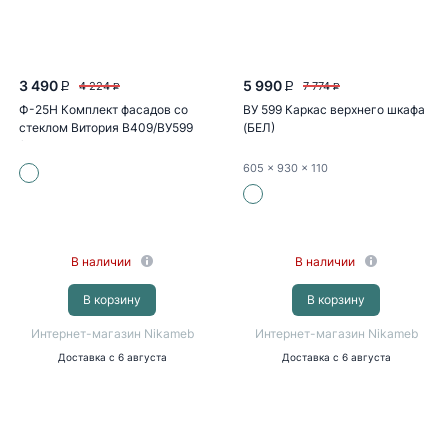
3 490
5 990
4 224
7 774
P
P
P
P
Ф-25Н Комплект фасадов со
ВУ 599 Каркас верхнего шкафа
стеклом Витория В409/ВУ599
(БЕЛ)
(бетон...
605
x 930
x 110
В наличии
В наличии
В корзину
В корзину
Интернет-магазин Nikameb
Интернет-магазин Nikameb
Доставка
с 6 августа
Доставка
с 6 августа