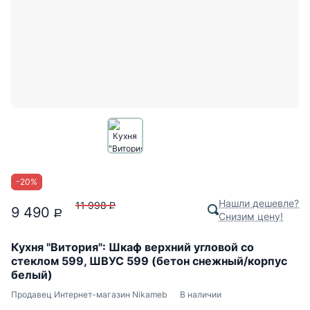
-
20
%
Нашли дешевле?
11 998
P
9 490
P
Снизим цену!
Кухня "Витория": Шкаф верхний угловой со
стеклом 599, ШВУС 599 (бетон снежный/корпус
белый)
Продавец
Интернет-магазин Nikameb
В наличии