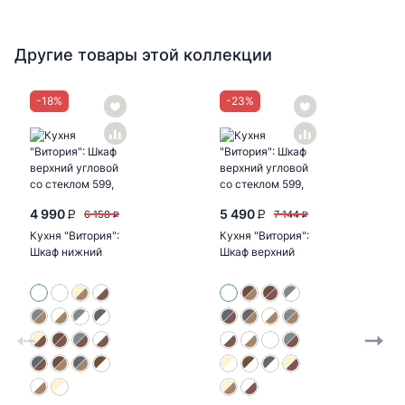
Другие товары этой коллекции
-
18
%
-
23
%
4 990
5 490
6 158
7 144
P
P
P
P
Кухня "Витория":
Кухня "Витория":
Шкаф нижний
Шкаф верхний
450, ШН 450
горизонтальный
(бетон...
810, ШВГ 810...