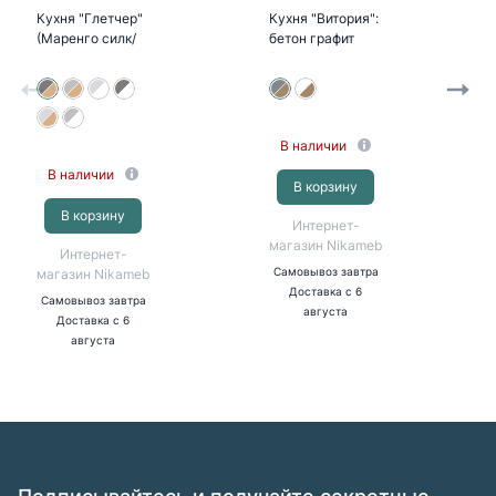
Кухня "Глетчер"
Кухня "Витория":
(Маренго силк/
бетон графит
корпус дуб крафт
(корпус дуб
золотой)
крафт золотой)
В наличии
В наличии
В корзину
В корзину
Интернет-
магазин Nikameb
Интернет-
магазин Nikameb
Самовывоз
завтра
Доставка
с 6
Самовывоз
завтра
августа
Доставка
с 6
августа